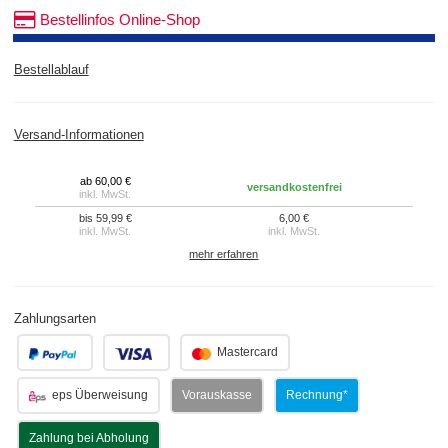
Bestellinfos Online-Shop
Bestellablauf
Versand-Informationen
ab 60,00 €
versandkostenfrei
inkl. MwSt.
bis 59,99 €
6,00 €
inkl. MwSt.
inkl. MwSt.
mehr erfahren
Zahlungsarten
.
.
Mastercard
eps Überweisung
Vorauskasse
Rechnung*
Zahlung bei Abholung