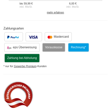
bis 59,99 €
6,00 €
inkl. MwSt.
inkl. MwSt.
mehr erfahren
Zahlungsarten
.
.
Mastercard
eps Überweisung
Vorauskasse
Rechnung*
Zahlung bei Abholung
* nur für
Gewerbe
Premium
-Kunden