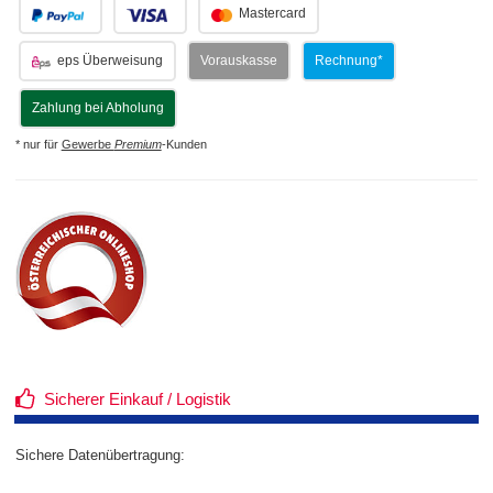
.
.
Mastercard
eps Überweisung
Vorauskasse
Rechnung*
Zahlung bei Abholung
* nur für
Gewerbe
Premium
-Kunden
Sicherer Einkauf / Logistik
Sichere Datenübertragung: