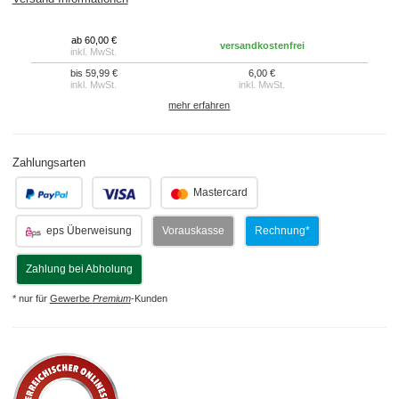
ab 60,00 €
versandkostenfrei
inkl. MwSt.
bis 59,99 €
6,00 €
inkl. MwSt.
inkl. MwSt.
mehr erfahren
Zahlungsarten
.
.
Mastercard
eps Überweisung
Vorauskasse
Rechnung*
Zahlung bei Abholung
* nur für
Gewerbe
Premium
-Kunden