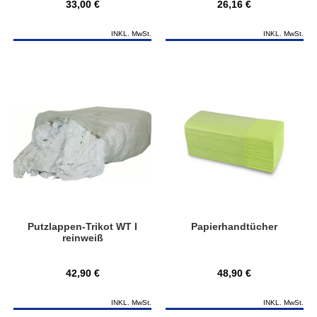
33,00 €
26,16 €
INKL. MwSt.
INKL. MwSt.
Putzlappen-Trikot WT I
Papierhandtücher
reinweiß
42,90 €
48,90 €
INKL. MwSt.
INKL. MwSt.