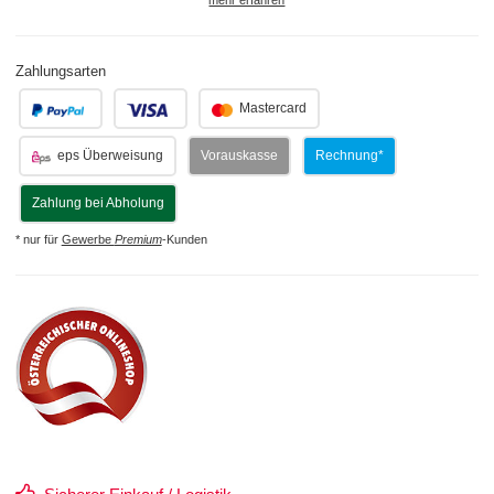
mehr erfahren
Zahlungsarten
.
.
Mastercard
eps Überweisung
Vorauskasse
Rechnung*
Zahlung bei Abholung
* nur für
Gewerbe
Premium
-Kunden