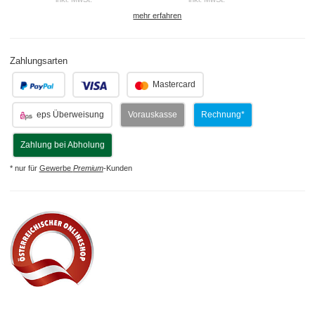
mehr erfahren
Zahlungsarten
.
.
Mastercard
eps Überweisung
Vorauskasse
Rechnung*
Zahlung bei Abholung
* nur für
Gewerbe
Premium
-Kunden