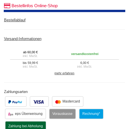
Bestellinfos Online-Shop
Bestellablauf
Versand-Informationen
ab 60,00 €
versandkostenfrei
inkl. MwSt.
bis 59,99 €
6,00 €
inkl. MwSt.
inkl. MwSt.
mehr erfahren
Zahlungsarten
.
.
Mastercard
eps Überweisung
Vorauskasse
Rechnung*
Zahlung bei Abholung