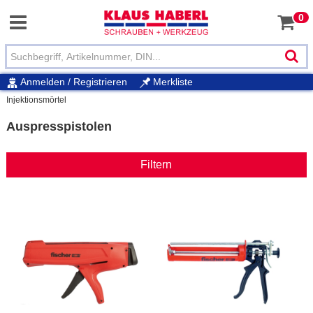
0
Anmelden / Registrieren
Merkliste
Injektionsmörtel
Auspresspistolen
Filtern