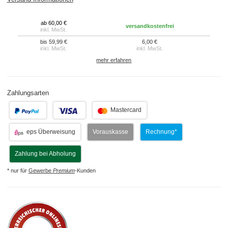
ab 60,00 €
versandkostenfrei
inkl. MwSt.
bis 59,99 €
6,00 €
inkl. MwSt.
inkl. MwSt.
mehr erfahren
Zahlungsarten
.
.
Mastercard
eps Überweisung
Vorauskasse
Rechnung*
Zahlung bei Abholung
* nur für
Gewerbe
Premium
-Kunden