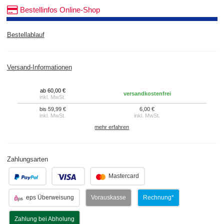
Bestellinfos Online-Shop
Bestellablauf
Versand-Informationen
ab 60,00 €
versandkostenfrei
inkl. MwSt.
bis 59,99 €
6,00 €
inkl. MwSt.
inkl. MwSt.
mehr erfahren
Zahlungsarten
.
.
Mastercard
eps Überweisung
Vorauskasse
Rechnung*
Zahlung bei Abholung