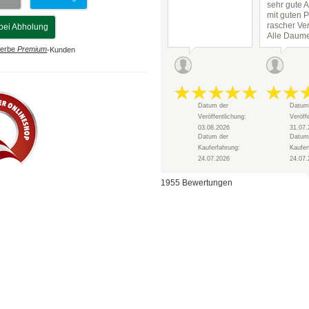
sehr gute 
mit guten P
rascher Ve
bei Abholung
Alle Daum
hoch!
erbe
Premium
-Kunden
Datum der
Datum
Veröffentlichung:
Veröff
03.08.2026
31.07.
Datum der
Datum
Kauferfahrung:
Kaufer
24.07.2026
24.07.
1955 Bewertungen