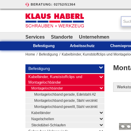
BERATUNG: 02752/51364
Services
Standorte
Unternehmen
Befestigung
Arbeitsschutz
Chemiepro
Home
/
Befestigung
/
Kabelbinder, Kunststoffclips und Montagel
Mont
Befestigung
Kabelbinder, Kunststoffclips und
Montagelochbänder
Werksto.
Montagelochbänder
Montagelochband gerade, Edelstahl A2
Montagelochband gerade, Stahl verzinkt
Montagelochband gewellt, Stahl verzinkt
Kabelbinder
Nagelschellen
Steckdübel-Schlaufen