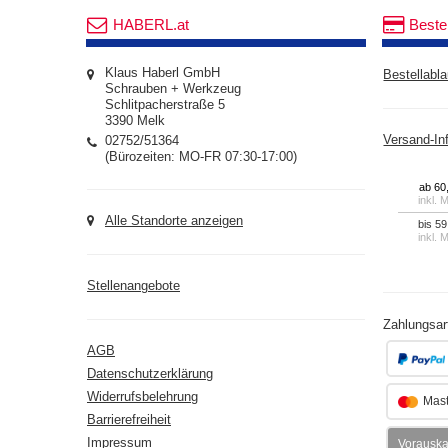
HABERL.at
Beste
Klaus Haberl GmbH
Bestellabla
Schrauben + Werkzeug
Schlitpacherstraße 5
3390 Melk
02752/51364
Versand-In
(Bürozeiten: MO-FR 07:30-17:00)
ab 60
inkl. 
Alle Standorte anzeigen
bis 59
inkl. 
Stellenangebote
Zahlungsar
AGB
Datenschutzerklärung
Widerrufsbelehrung
Mast
Barrierefreiheit
Impressum
Vorausk