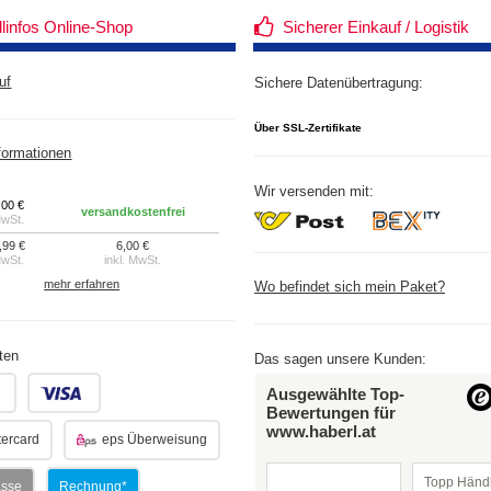
llinfos Online-Shop
Sicherer Einkauf / Logistik
uf
Sichere Datenübertragung:
Über SSL-Zertifikate
formationen
Wir versenden mit:
,00 €
versandkostenfrei
MwSt.
,99 €
6,00 €
MwSt.
inkl. MwSt.
mehr erfahren
Wo befindet sich mein Paket?
ten
Das sagen unsere Kunden:
.
.
Ausgewählte Top-
Bewertungen für
www.haberl.at
ercard
eps Überweisung
Topp Händl
asse
Rechnung*