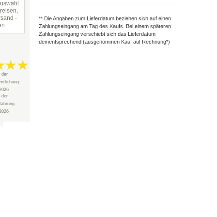
Auswahl
reisen,
rsand -
** Die Angaben zum Lieferdatum beziehen sich auf einen
en
Zahlungseingang am Tag des Kaufs. Bei einem späteren
Zahlungseingang verschiebt sich das Lieferdatum
dementsprechend (ausgenommen Kauf auf Rechnung*)
 der
entlichung:
2026
 der
fahrung:
2026