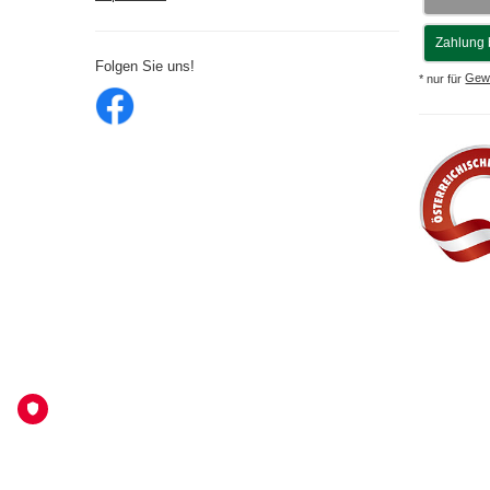
Zahlung 
Folgen Sie uns!
* nur für
Gew