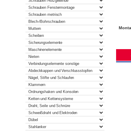
Schrauben Holzgewinde
Schrauben Fenstermontage
Schrauben metrisch
Blech-/Bohrschrauben
Monta
Muttern
Scheiben
Sicherungselemente
Maschinenelemente
Nieten
Verbindungselemente sonstige
Abdeckkappen und Verschlussstopfen
Nägel, Stifte und Schlaufen
Klammern
Ordnungshaken und Konsolen
Ketten und Kettensysteme
Draht, Seile und Schnüre
Schweißdraht und Elektroden
Dübel
Stahlanker