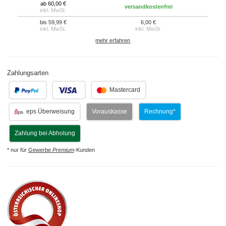
ab 60,00 €
versandkostenfrei
inkl. MwSt.
bis 59,99 €
6,00 €
inkl. MwSt.
inkl. MwSt.
mehr erfahren
Zahlungsarten
.
.
Mastercard
eps Überweisung
Vorauskasse
Rechnung*
Zahlung bei Abholung
* nur für
Gewerbe
Premium
-Kunden