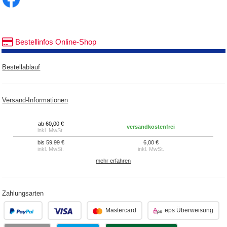
Bestellinfos Online-Shop
Bestellablauf
Versand-Informationen
ab 60,00 €
versandkostenfrei
inkl. MwSt.
bis 59,99 €
6,00 €
inkl. MwSt.
inkl. MwSt.
mehr erfahren
Zahlungsarten
.
.
Mastercard
eps Überweisung