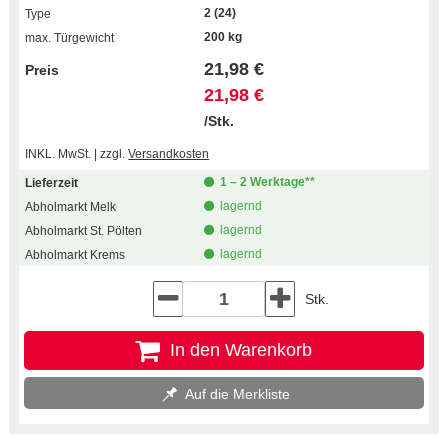
2 (24)
200 kg
21,98 €
21,98 €
/Stk.
INKL. MwSt. | zzgl.
Versandkosten
1 – 2 Werktage**
lagernd
lagernd
lagernd
Stk.
In den Warenkorb
Auf die Merkliste