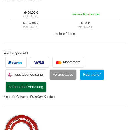
ab 60,00 €
versandkostenfrei
inkl. MwSt.
bis 59,99 €
6,00 €
inkl. MwSt.
inkl. MwSt.
mehr erfahren
Zahlungsarten
.
.
Mastercard
eps Überweisung
Vorauskasse
Rechnung*
Zahlung bei Abholung
* nur für
Gewerbe
Premium
-Kunden