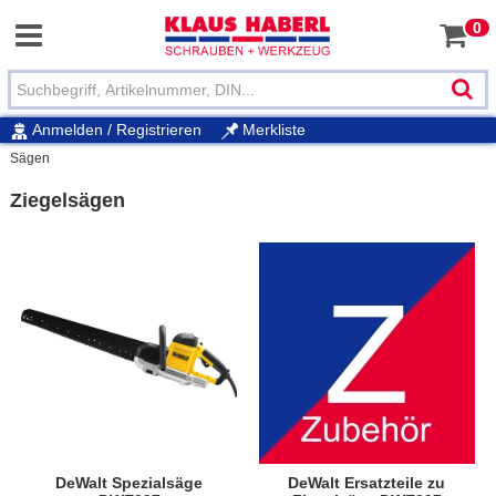
0
Anmelden / Registrieren
Merkliste
Sägen
Ziegelsägen
DeWalt Spezialsäge
DeWalt Ersatzteile zu