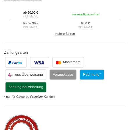
ab 60,00 €
versandkostenfrei
inkl. MwSt.
bis 59,99 €
6,00 €
inkl. MwSt.
inkl. MwSt.
mehr erfahren
Zahlungsarten
.
.
Mastercard
eps Überweisung
Vorauskasse
Rechnung*
Zahlung bei Abholung
* nur für
Gewerbe
Premium
-Kunden