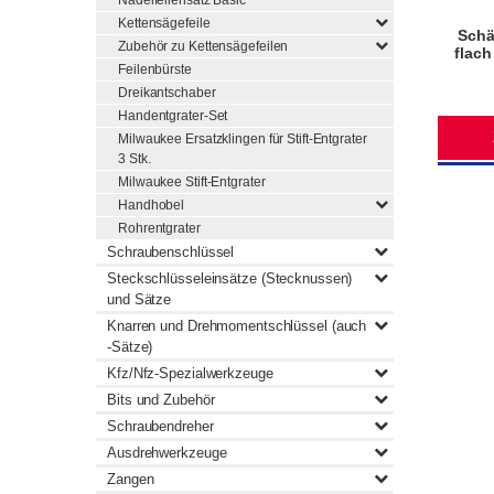
Nadelfeilensatz Basic
Kettensägefeile
Schä
Zubehör zu Kettensägefeilen
flach
Feilenbürste
Dreikantschaber
Handentgrater-Set
Milwaukee Ersatzklingen für Stift-Entgrater
3 Stk.
Milwaukee Stift-Entgrater
Handhobel
Rohrentgrater
Schraubenschlüssel
Steckschlüsseleinsätze (Stecknussen)
und Sätze
Knarren und Drehmomentschlüssel (auch
-Sätze)
Kfz/Nfz-Spezialwerkzeuge
Bits und Zubehör
Schraubendreher
Ausdrehwerkzeuge
Zangen