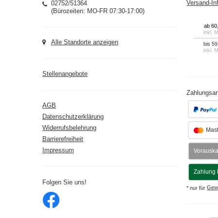
02752/51364
Versand-In
(Bürozeiten: MO-FR 07:30-17:00)
ab 60
inkl. 
Alle Standorte anzeigen
bis 59
inkl. 
Stellenangebote
Zahlungsar
AGB
Datenschutzerklärung
Widerrufsbelehrung
Mast
Barrierefreiheit
Impressum
Vorausk
Zahlung 
Folgen Sie uns!
* nur für
Gew