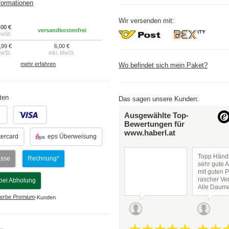
formationen
Wir versenden mit:
,00 €
versandkostenfrei
MwSt.
,99 €
6,00 €
MwSt.
inkl. MwSt.
mehr erfahren
Wo befindet sich mein Paket?
ten
Das sagen unsere Kunden:
.
.
Ausgewählte Top-
Bewertungen für
www.haberl.at
ercard
eps Überweisung
Topp Händl
asse
Rechnung*
sehr gute 
mit guten P
rascher Ve
bei Abholung
Alle Daum
hoch!
erbe
Premium
-Kunden