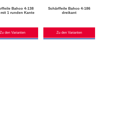
rffeile Bahco 4-138
Schärffeile Bahco 4-186
 mit 1 runden Kante
dreikant
Zu den Varianten
Zu den Varianten