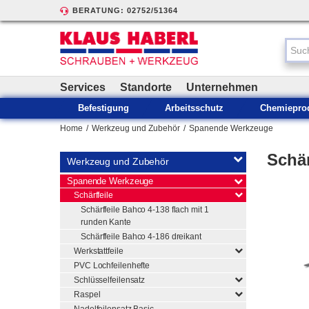
BERATUNG: 02752/51364
Services
Standorte
Unternehmen
Befestigung
Arbeitsschutz
Chemiepro
Home
/
Werkzeug und Zubehör
/
Spanende Werkzeuge
Schär
Werkzeug und Zubehör
Spanende Werkzeuge
Schärffeile
Schärffeile Bahco 4-138 flach mit 1
runden Kante
Schärffeile Bahco 4-186 dreikant
Werkstattfeile
PVC Lochfeilenhefte
Schlüsselfeilensatz
Raspel