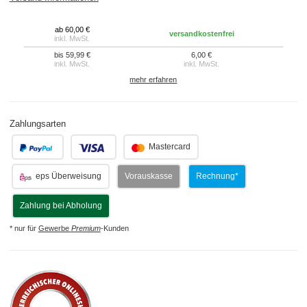
ab 60,00 €
versandkostenfrei
inkl. MwSt.
bis 59,99 €
6,00 €
inkl. MwSt.
inkl. MwSt.
mehr erfahren
Zahlungsarten
.
.
Mastercard
eps Überweisung
Vorauskasse
Rechnung*
Zahlung bei Abholung
* nur für
Gewerbe
Premium
-Kunden