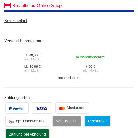
Bestellinfos Online-Shop
Bestellablauf
Versand-Informationen
ab 60,00 €
versandkostenfrei
inkl. MwSt.
bis 59,99 €
6,00 €
inkl. MwSt.
inkl. MwSt.
mehr erfahren
Zahlungsarten
.
.
Mastercard
eps Überweisung
Vorauskasse
Rechnung*
Zahlung bei Abholung