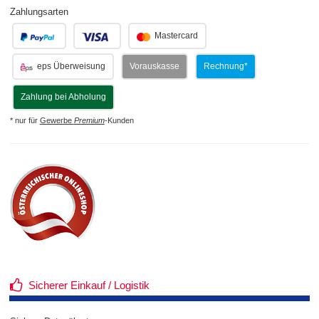
Zahlungsarten
.
.
Mastercard
eps Überweisung
Vorauskasse
Rechnung*
Zahlung bei Abholung
* nur für
Gewerbe
Premium
-Kunden
Sicherer Einkauf / Logistik