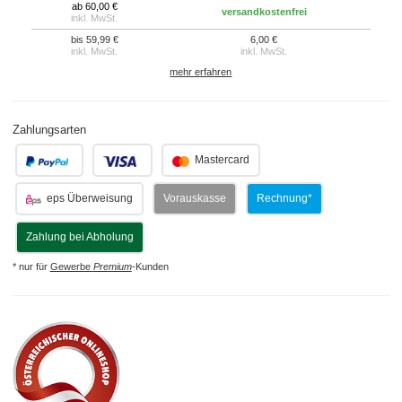
ab 60,00 €
versandkostenfrei
inkl. MwSt.
bis 59,99 €
6,00 €
inkl. MwSt.
inkl. MwSt.
mehr erfahren
Zahlungsarten
.
.
Mastercard
eps Überweisung
Vorauskasse
Rechnung*
Zahlung bei Abholung
* nur für
Gewerbe
Premium
-Kunden