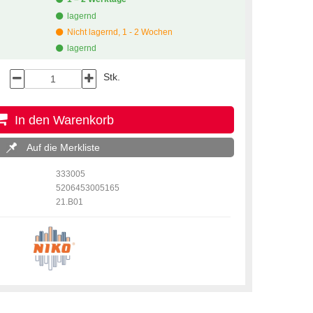
lagernd
Nicht lagernd, 1 - 2 Wochen
lagernd
Stk.
In den Warenkorb
Auf die Merkliste
333005
5206453005165
21.B01