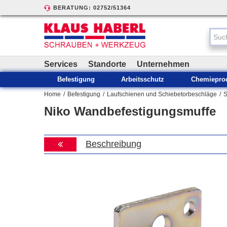
BERATUNG: 02752/51364
Services
Standorte
Unternehmen
Befestigung
Arbeitsschutz
Chemiepro
Home
/
Befestigung
/
Laufschienen und Schiebetorbeschläge
/
S
Niko Wandbefestigungsmuffe
Beschreibung