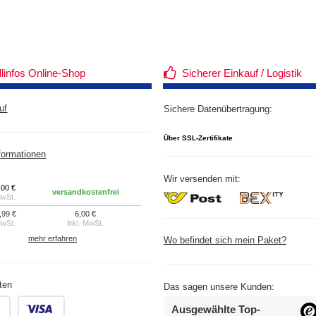
llinfos Online-Shop
Sicherer Einkauf / Logistik
uf
Sichere Datenübertragung:
Über SSL-Zertifikate
formationen
Wir versenden mit:
,00 €
versandkostenfrei
MwSt.
,99 €
6,00 €
MwSt.
inkl. MwSt.
mehr erfahren
Wo befindet sich mein Paket?
ten
Das sagen unsere Kunden:
.
.
Ausgewählte Top-