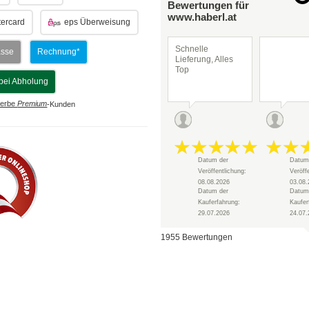
Bewertungen für
www.haberl.at
ercard
eps Überweisung
Schnelle
asse
Rechnung*
Lieferung, Alles
Top
bei Abholung
erbe
Premium
-Kunden
Datum der
Datum
Veröffentlichung:
Veröff
08.08.2026
03.08.
Datum der
Datum
Kauferfahrung:
Kaufer
29.07.2026
24.07.
1955 Bewertungen