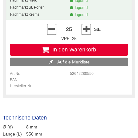
Fachmarkt Melk
lagernd
Fachmarkt St. Pölten
lagernd
Fachmarkt Krems
lagernd
Stk.
VPE: 25
In den Warenkorb
Auf die Merkliste
Art.Nr.
52642280550
EAN
Hersteller-Nr.
Technische Daten
Ø (d)
8 mm
Länge (L)
550 mm