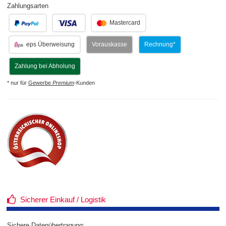
Zahlungsarten
.
.
Mastercard
eps Überweisung
Vorauskasse
Rechnung*
Zahlung bei Abholung
* nur für
Gewerbe
Premium
-Kunden
Sicherer Einkauf / Logistik
Sichere Datenübertragung: