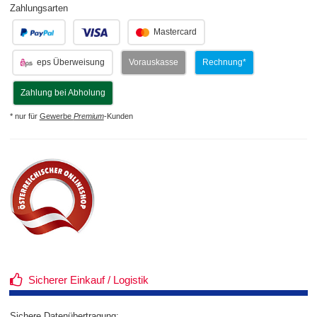
Zahlungsarten
.
.
Mastercard
eps Überweisung
Vorauskasse
Rechnung*
Zahlung bei Abholung
* nur für
Gewerbe
Premium
-Kunden
Sicherer Einkauf / Logistik
Sichere Datenübertragung: