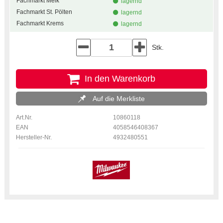
Fachmarkt Melk
lagernd
Fachmarkt St. Pölten
lagernd
Fachmarkt Krems
lagernd
Stk.
In den Warenkorb
Auf die Merkliste
Art.Nr.
10860118
EAN
4058546408367
Hersteller-Nr.
4932480551