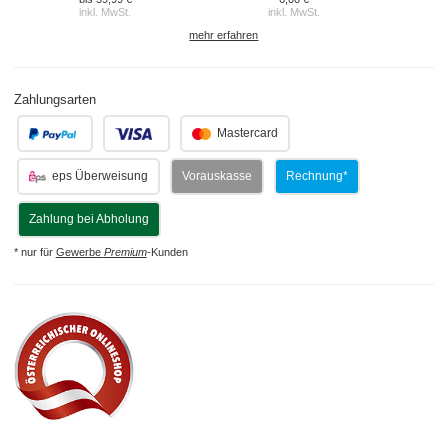
inkl. MwSt.
inkl. MwSt.
mehr erfahren
Zahlungsarten
.
.
Mastercard
eps Überweisung
Vorauskasse
Rechnung*
Zahlung bei Abholung
* nur für
Gewerbe
Premium
-Kunden