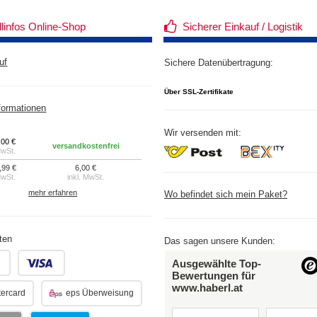
llinfos Online-Shop
Sicherer Einkauf / Logistik
uf
Sichere Datenübertragung:
Über SSL-Zertifikate
formationen
Wir versenden mit:
,00 €
versandkostenfrei
MwSt.
,99 €
6,00 €
MwSt.
inkl. MwSt.
mehr erfahren
Wo befindet sich mein Paket?
ten
Das sagen unsere Kunden:
.
.
Ausgewählte Top-
Bewertungen für
www.haberl.at
ercard
eps Überweisung