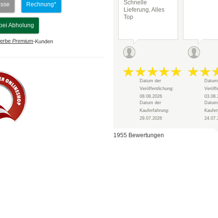
Schnelle
asse
Rechnung*
Lieferung, Alles
Top
bei Abholung
erbe
Premium
-Kunden
Datum der
Datum
Veröffentlichung:
Veröff
08.08.2026
03.08.
Datum der
Datum
Kauferfahrung:
Kaufer
29.07.2026
24.07.
1955 Bewertungen