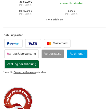
ab 60,00 €
versandkostenfrei
inkl. MwSt.
bis 59,99 €
6,00 €
inkl. MwSt.
inkl. MwSt.
mehr erfahren
Zahlungsarten
.
.
Mastercard
eps Überweisung
Vorauskasse
Rechnung*
Zahlung bei Abholung
* nur für
Gewerbe
Premium
-Kunden