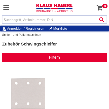
0
Anmelden / Registrieren
Merkliste
Schleif- und Poliermaschinen
Zubehör Schwingschleifer
Filtern