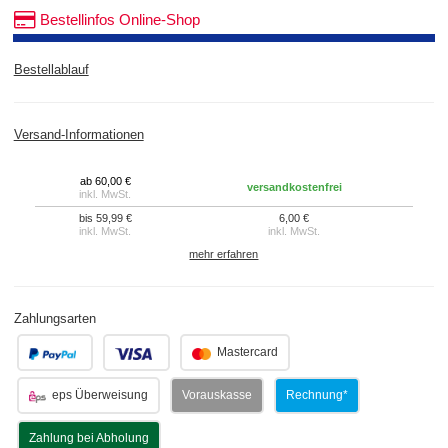
Bestellinfos Online-Shop
Bestellablauf
Versand-Informationen
ab 60,00 €
versandkostenfrei
inkl. MwSt.
bis 59,99 €
6,00 €
inkl. MwSt.
inkl. MwSt.
mehr erfahren
Zahlungsarten
.
.
Mastercard
eps Überweisung
Vorauskasse
Rechnung*
Zahlung bei Abholung