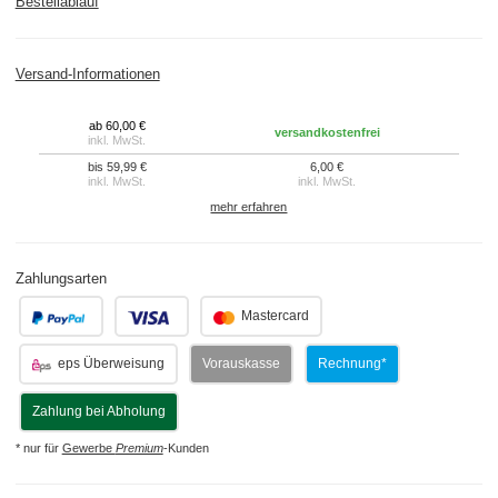
Bestellablauf
Versand-Informationen
ab 60,00 €
versandkostenfrei
inkl. MwSt.
bis 59,99 €
6,00 €
inkl. MwSt.
inkl. MwSt.
mehr erfahren
Zahlungsarten
.
.
Mastercard
eps Überweisung
Vorauskasse
Rechnung*
Zahlung bei Abholung
* nur für
Gewerbe
Premium
-Kunden