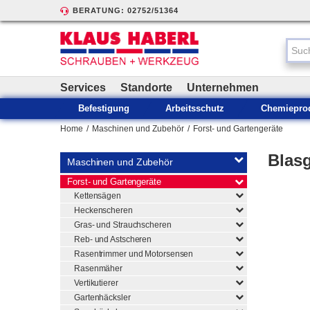
BERATUNG: 02752/51364
Services
Standorte
Unternehmen
Befestigung
Arbeitsschutz
Chemiepro
Home
/
Maschinen und Zubehör
/
Forst- und Gartengeräte
Blasg
Maschinen und Zubehör
Forst- und Gartengeräte
Kettensägen
Heckenscheren
Gras- und Strauchscheren
Reb- und Astscheren
Rasentrimmer und Motorsensen
Rasenmäher
Vertikutierer
Gartenhäcksler