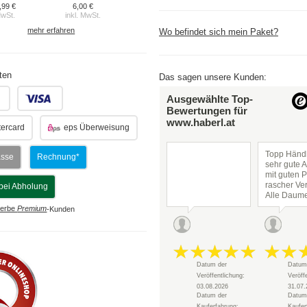
,99 €
6,00 €
MwSt.
inkl. MwSt.
mehr erfahren
Wo befindet sich mein Paket?
ten
Das sagen unsere Kunden:
.
.
Ausgewählte Top-
Bewertungen für
www.haberl.at
ercard
eps Überweisung
Topp Händl
asse
Rechnung*
sehr gute 
mit guten P
rascher Ve
bei Abholung
Alle Daum
hoch!
erbe
Premium
-Kunden
Datum der
Datum
Veröffentlichung:
Veröff
03.08.2026
31.07.
Datum der
Datum
Kauferfahrung:
Kaufer