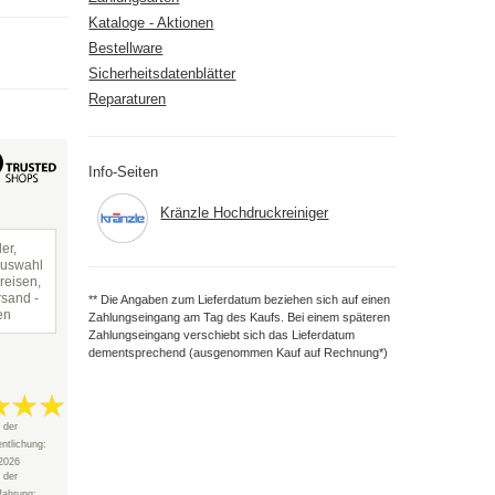
Kataloge - Aktionen
Bestellware
Sicherheitsdatenblätter
Reparaturen
Info-Seiten
Kränzle Hochdruckreiniger
er,
Auswahl
reisen,
rsand -
** Die Angaben zum Lieferdatum beziehen sich auf einen
en
Zahlungseingang am Tag des Kaufs. Bei einem späteren
Zahlungseingang verschiebt sich das Lieferdatum
dementsprechend (ausgenommen Kauf auf Rechnung*)
 der
entlichung:
2026
 der
fahrung: