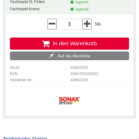
Fachmarkt St. Pölten
lagernd
Fachmarkt Krems
lagernd
Stk.
In den Warenkorb
Auf die Merkliste
Art.Nr.
40961539
EAN
4064700264502
Hersteller-Nr.
40961539
Technische Daten