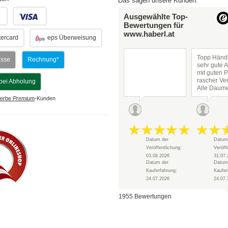
Das sagen unsere Kunden:
.
.
Ausgewählte Top-
Bewertungen für
www.haberl.at
ercard
eps Überweisung
Topp Händl
asse
Rechnung*
sehr gute 
mit guten P
rascher Ve
bei Abholung
Alle Daum
hoch!
erbe
Premium
-Kunden
Datum der
Datum
Veröffentlichung:
Veröff
03.08.2026
31.07.
Datum der
Datum
Kauferfahrung:
Kaufer
24.07.2026
24.07.
1955 Bewertungen