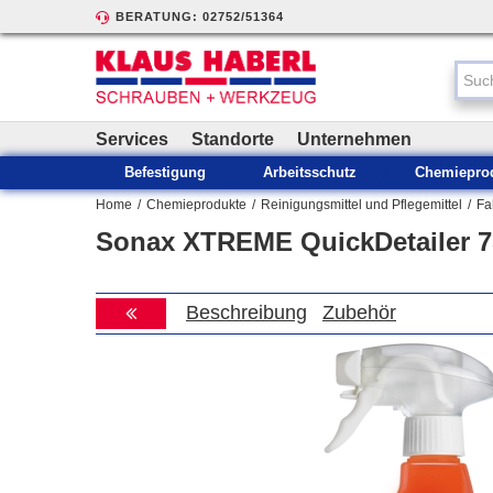
BERATUNG: 02752/51364
Services
Standorte
Unternehmen
Befestigung
Arbeitsschutz
Chemiepro
Home
/
Chemieprodukte
/
Reinigungsmittel und Pflegemittel
/
Fa
Sonax XTREME QuickDetailer 7
Beschreibung
Zubehör