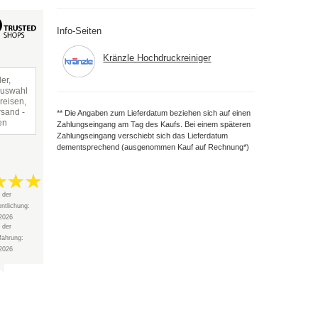
Info-Seiten
Kränzle Hochdruckreiniger
er,
Auswahl
reisen,
rsand -
** Die Angaben zum Lieferdatum beziehen sich auf einen
en
Zahlungseingang am Tag des Kaufs. Bei einem späteren
Zahlungseingang verschiebt sich das Lieferdatum
dementsprechend (ausgenommen Kauf auf Rechnung*)
 der
entlichung:
2026
 der
fahrung:
2026