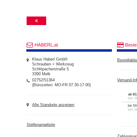
HABERL.at
Beste
Klaus Haberl GmbH
Bestellabla
Schrauben + Werkzeug
Schlitpacherstraße 5
3390 Melk
02752/51364
Versand-In
(Bürozeiten: MO-FR 07:30-17:00)
ab 60
inkl. 
Alle Standorte anzeigen
bis 59
inkl. 
Stellenangebote
Zahlungsar