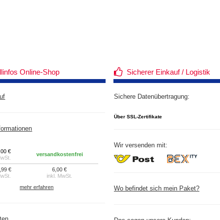
llinfos Online-Shop
Sicherer Einkauf / Logistik
uf
Sichere Datenübertragung:
Über SSL-Zertifikate
formationen
Wir versenden mit:
,00 €
versandkostenfrei
MwSt.
,99 €
6,00 €
MwSt.
inkl. MwSt.
mehr erfahren
Wo befindet sich mein Paket?
ten