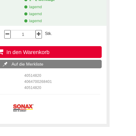
lagernd
lagernd
lagernd
Stk.
In den Warenkorb
Auf die Merkliste
40514820
4064700268401
40514820