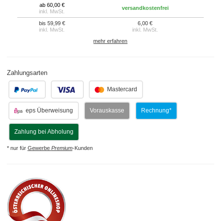
ab 60,00 €
versandkostenfrei
inkl. MwSt.
bis 59,99 €
6,00 €
inkl. MwSt.
inkl. MwSt.
mehr erfahren
Zahlungsarten
.
.
Mastercard
eps Überweisung
Vorauskasse
Rechnung*
Zahlung bei Abholung
* nur für
Gewerbe
Premium
-Kunden