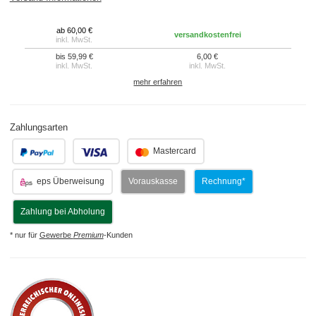
ab 60,00 €
versandkostenfrei
inkl. MwSt.
bis 59,99 €
6,00 €
inkl. MwSt.
inkl. MwSt.
mehr erfahren
Zahlungsarten
.
.
Mastercard
eps Überweisung
Vorauskasse
Rechnung*
Zahlung bei Abholung
* nur für
Gewerbe
Premium
-Kunden