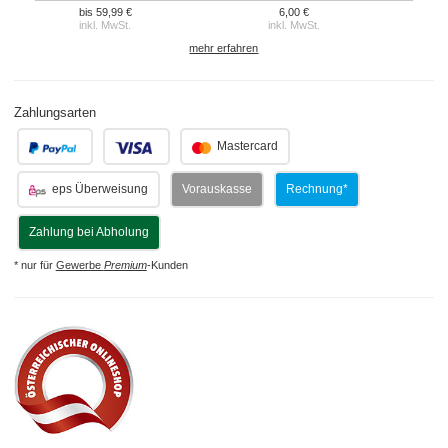
bis 59,99 €
6,00 €
inkl. MwSt.
inkl. MwSt.
mehr erfahren
Zahlungsarten
.
.
Mastercard
eps Überweisung
Vorauskasse
Rechnung*
Zahlung bei Abholung
* nur für
Gewerbe
Premium
-Kunden