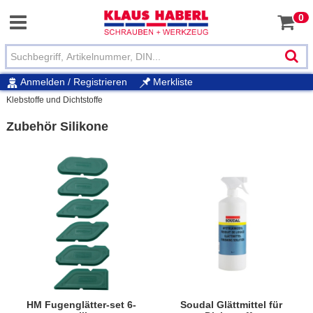
0
Anmelden / Registrieren
Merkliste
Klebstoffe und Dichtstoffe
Zubehör Silikone
HM Fugenglätter-set 6-
Soudal Glättmittel für