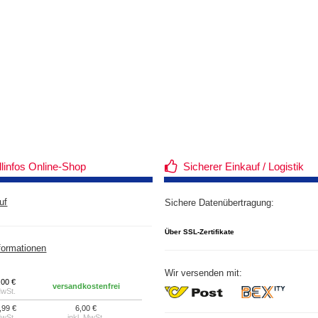
llinfos Online-Shop
Sicherer Einkauf / Logistik
uf
Sichere Datenübertragung:
Über SSL-Zertifikate
formationen
Wir versenden mit:
,00 €
versandkostenfrei
MwSt.
,99 €
6,00 €
MwSt.
inkl. MwSt.