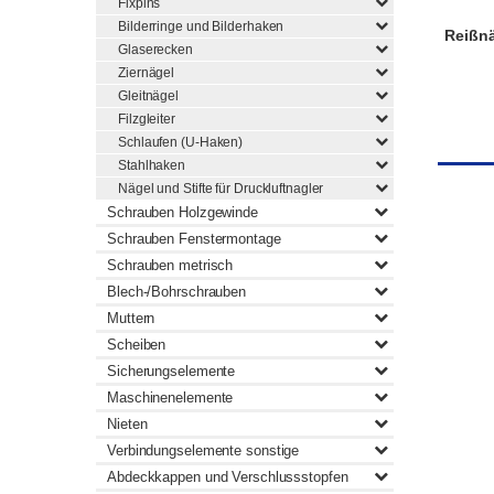
Fixpins
Bilderringe und Bilderhaken
Reißnä
Glaserecken
Ziernägel
Gleitnägel
Filzgleiter
Schlaufen (U-Haken)
Stahlhaken
Nägel und Stifte für Druckluftnagler
Schrauben Holzgewinde
Schrauben Fenstermontage
Schrauben metrisch
Blech-/Bohrschrauben
Muttern
Scheiben
Sicherungselemente
Maschinenelemente
Nieten
Verbindungselemente sonstige
Abdeckkappen und Verschlussstopfen