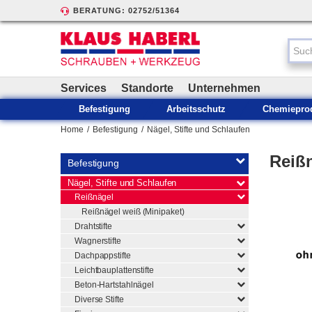
BERATUNG: 02752/51364
Services
Standorte
Unternehmen
Befestigung
Arbeitsschutz
Chemiepro
Home
/
Befestigung
/
Nägel, Stifte und Schlaufen
Reiß
Befestigung
Nägel, Stifte und Schlaufen
Reißnägel
Reißnägel weiß (Minipaket)
Drahtstifte
Wagnerstifte
Dachpappstifte
Leichtbauplattenstifte
Beton-Hartstahlnägel
Diverse Stifte