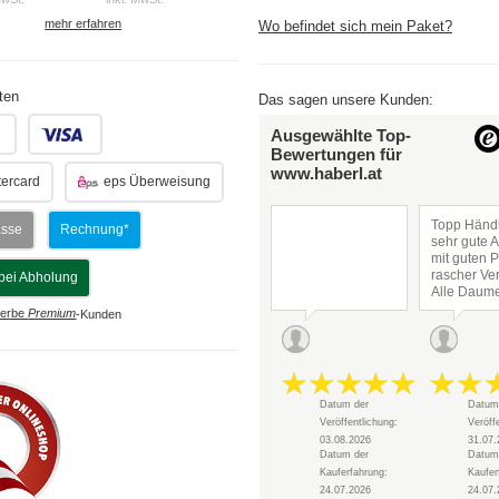
mehr erfahren
Wo befindet sich mein Paket?
ten
Das sagen unsere Kunden:
.
.
Ausgewählte Top-
Bewertungen für
www.haberl.at
ercard
eps Überweisung
Topp Händl
asse
Rechnung*
sehr gute 
mit guten P
rascher Ve
bei Abholung
Alle Daum
hoch!
erbe
Premium
-Kunden
Datum der
Datum
Veröffentlichung:
Veröff
03.08.2026
31.07.
Datum der
Datum
Kauferfahrung:
Kaufer
24.07.2026
24.07.