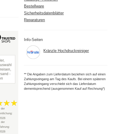
Bestellware
Sicherheitsdatenblätter
Reparaturen
Info-Seiten
Kränzle Hochdruckreiniger
er,
Auswahl
reisen,
rsand -
** Die Angaben zum Lieferdatum beziehen sich auf einen
en
Zahlungseingang am Tag des Kaufs. Bei einem späteren
Zahlungseingang verschiebt sich das Lieferdatum
dementsprechend (ausgenommen Kauf auf Rechnung*)
 der
entlichung:
2026
 der
fahrung:
2026