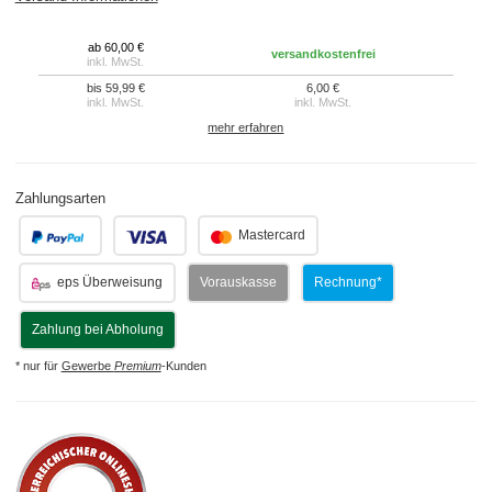
ab 60,00 €
versandkostenfrei
inkl. MwSt.
bis 59,99 €
6,00 €
inkl. MwSt.
inkl. MwSt.
mehr erfahren
Zahlungsarten
.
.
Mastercard
eps Überweisung
Vorauskasse
Rechnung*
Zahlung bei Abholung
* nur für
Gewerbe
Premium
-Kunden