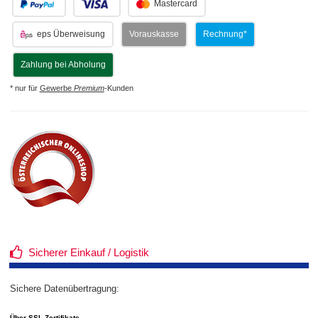
.
.
Mastercard
eps Überweisung
Vorauskasse
Rechnung*
Zahlung bei Abholung
* nur für
Gewerbe
Premium
-Kunden
Sicherer Einkauf / Logistik
Sichere Datenübertragung:
Über SSL-Zertifikate