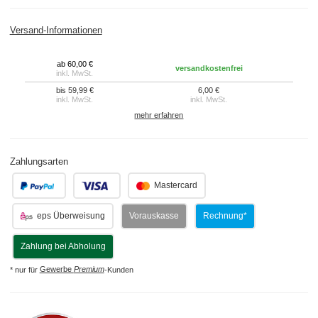
Versand-Informationen
ab 60,00 €
versandkostenfrei
inkl. MwSt.
bis 59,99 €
6,00 €
inkl. MwSt.
inkl. MwSt.
mehr erfahren
Zahlungsarten
.
.
Mastercard
eps Überweisung
Vorauskasse
Rechnung*
Zahlung bei Abholung
* nur für
Gewerbe
Premium
-Kunden