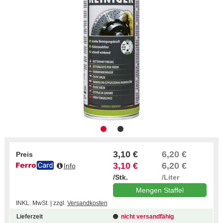
3,10 €
6,20 €
Preis
3,10 €
6,20 €
Info
/Stk.
/Liter
Mengen Staffel
INKL. MwSt. | zzgl.
Versandkosten
Lieferzeit
nicht versandfähig