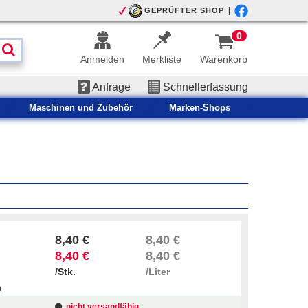
|
GEPRÜFTER SHOP
0
Anmelden
Merkliste
Warenkorb
Anfrage
Schnellerfassung
Maschinen und Zubehör
Marken-Shops
8,40 €
8,40 €
8,40 €
8,40 €
/Stk.
/Liter
n
nicht versandfähig