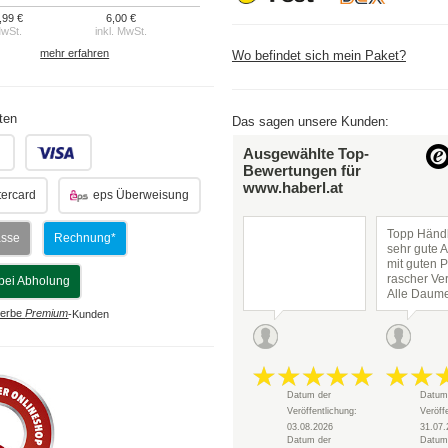
,99 €
6,00 €
MwSt.
inkl. MwSt.
mehr erfahren
Wo befindet sich mein Paket?
ten
Das sagen unsere Kunden:
.
.
Ausgewählte Top-
Bewertungen für
www.haberl.at
ercard
eps Überweisung
Topp Händl
asse
Rechnung*
sehr gute 
mit guten P
rascher Ve
bei Abholung
Alle Daum
hoch!
erbe
Premium
-Kunden
Datum der
Datum
Veröffentlichung:
Veröff
03.08.2026
31.07.
Datum der
Datum