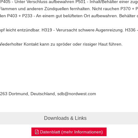
P405 - Unter Verschluss aufbewahren P501 - Inhalt/Behälter einer zug
 Flammen und anderen Zündquellen fernhalten. Nicht rauchen P370 + 
 P403 + P233 - An einem gut belüfteten Ort aufbewahren. Behälter d
pf leicht entzündbar. H319 - Verursacht schwere Augenreizung. H336 
erholter Kontakt kann zu spröder oder rissiger Haut führen.
263 Dortmund, Deutschland, sdb@nordwest.com
Downloads & Links
Datenblatt (mehr Informationen)