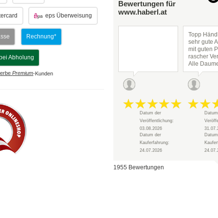
Bewertungen für
www.haberl.at
ercard
eps Überweisung
Topp Händl
asse
Rechnung*
sehr gute 
mit guten P
rascher Ve
bei Abholung
Alle Daum
hoch!
erbe
Premium
-Kunden
Datum der
Datum
Veröffentlichung:
Veröff
03.08.2026
31.07.
Datum der
Datum
Kauferfahrung:
Kaufer
24.07.2026
24.07.
1955 Bewertungen