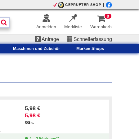
|
GEPRÜFTER SHOP
0
Anmelden
Merkliste
Warenkorb
Anfrage
Schnellerfassung
Maschinen und Zubehör
Marken-Shops
5,98 €
5,98 €
/Stk.
n
1 – 2 Werktage**