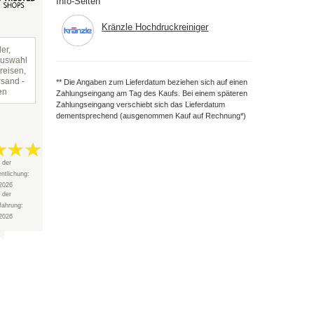
Info-Seiten
Kränzle Hochdruckreiniger
er,
Auswahl
reisen,
rsand -
** Die Angaben zum Lieferdatum beziehen sich auf einen
en
Zahlungseingang am Tag des Kaufs. Bei einem späteren
Zahlungseingang verschiebt sich das Lieferdatum
dementsprechend (ausgenommen Kauf auf Rechnung*)
 der
entlichung:
2026
 der
fahrung:
2026