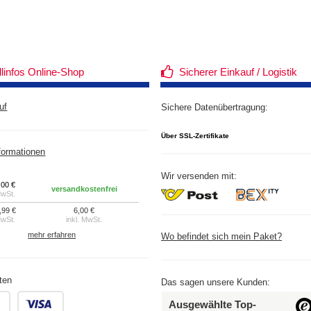
llinfos Online-Shop
Sicherer Einkauf / Logistik
uf
Sichere Datenübertragung:
Über SSL-Zertifikate
formationen
Wir versenden mit:
,00 €
versandkostenfrei
MwSt.
,99 €
6,00 €
MwSt.
inkl. MwSt.
mehr erfahren
Wo befindet sich mein Paket?
ten
Das sagen unsere Kunden:
.
.
Ausgewählte Top-