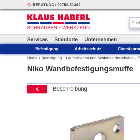
BERATUNG: 02752/51364
Services
Standorte
Unternehmen
Befestigung
Arbeitsschutz
Chemiepro
Home
/
Befestigung
/
Laufschienen und Schiebetorbeschläge
/
S
Niko Wandbefestigungsmuffe
Beschreibung